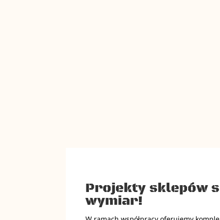
Projekty sklepów s
wymiar!
W ramach współpracy oferujemy komplek