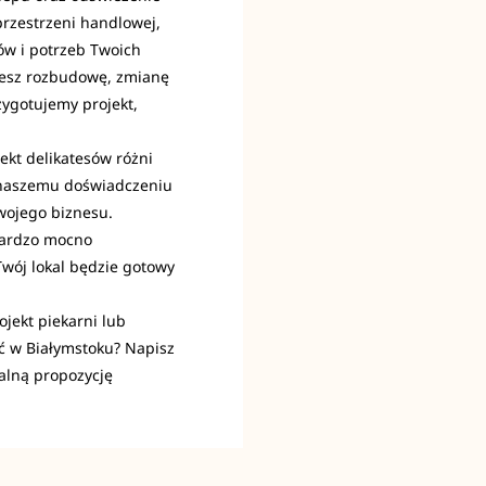
rzestrzeni handlowej,
ów i potrzeb Twoich
ujesz rozbudowę, zmianę
ygotujemy projekt,
kt delikatesów różni
ki naszemu doświadczeniu
wojego biznesu.
bardzo mocno
Twój lokal będzie gotowy
ojekt piekarni lub
yć w Białymstoku? Napisz
alną propozycję