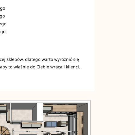
ego
ego
ego
ego
cej sklepów, dlatego warto wyróżnić się
aby to właśnie do Ciebie wracali klienci.