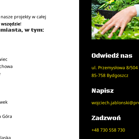
nasze projekty w całej
 wszędzie
!
miasta, w tym:
m
Odwiedź nas
wiec
ochowa
ul. Przemysłowa 8/504
e
85-758 Bydgoszcz
e
Napisz
awek
wojciech.jablonski@pro
a Góra
Zadzwoń
+48 730 558 730
ląska