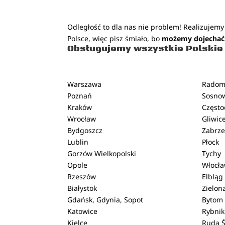
Odległość to dla nas nie problem! Realizujemy 
Polsce, więc pisz śmiało, bo
możemy dojechać
Obsługujemy wszystkie Polskie 
Warszawa
Rado
Poznań
Sosno
Kraków
Częst
Wrocław
Gliwic
Bydgoszcz
Zabrz
Lublin
Płock
Gorzów Wielkopolski
Tychy
Opole
Włocł
Rzeszów
Elbląg
Białystok
Zielon
Gdańsk, Gdynia, Sopot
Bytom
Katowice
Rybnik
Kielce
Ruda Ś