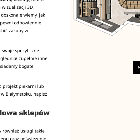
wizualizacji 3D,
 doskonale wiemy, jak
zapewni odpowiednie
obić zakupy w
 swoje specyficzne
zględniał zupełnie inne
Posiadamy bogate
ć projekt piekarni lub
z w Białymstoku, napisz
udowa sklepów
 również usługi takie
lepu oraz odświeżenie