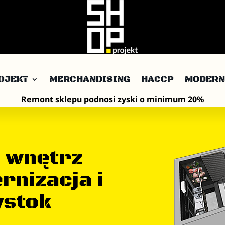
OJEKT
MERCHANDISING
HACCP
MODERN
Remont sklepu
podnosi zyski o minimum 20%
 wnętrz
rnizacja i
ystok