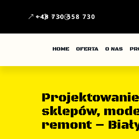
+48 730 558 730
HOME
OFERTA
O NAS
PR
Projektowanie
sklepów, mode
remont – Biał