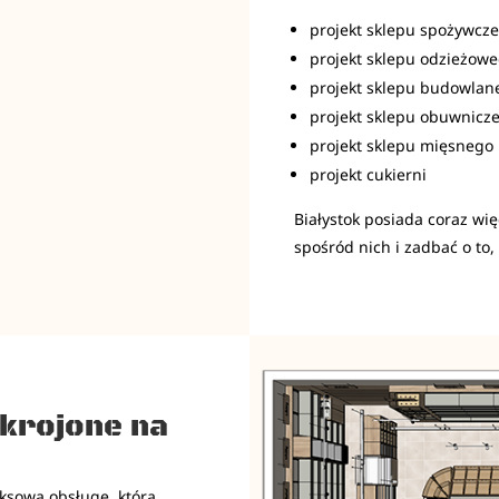
projekt sklepu spożywcz
projekt sklepu odzieżow
projekt sklepu budowlan
projekt sklepu obuwnicz
projekt sklepu mięsnego
projekt cukierni
Białystok posiada coraz wię
spośród nich i zadbać o to, 
krojone na
sową obsługę, która