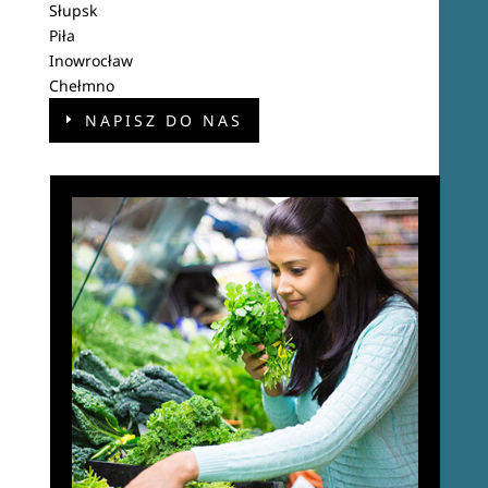
Słupsk
Piła
Inowrocław
Chełmno
NAPISZ DO NAS